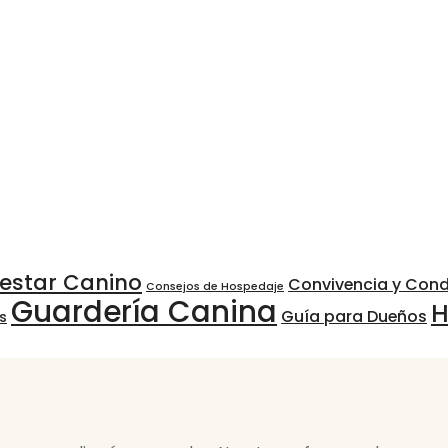
nestar Canino
Convivencia y Con
Consejos de Hospedaje
Guardería Canina
H
Guía para Dueños
s