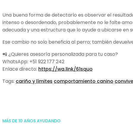
Una buena forma de detectarlo es observar el resultado
intenso o desordenado, probablemente no le falte amor: l
adecuada y una estructura que lo ayude a ubicarse en su
Ese cambio no solo beneficia al perro; también devuelve 
📲 ¿Quieres asesoría personalizada para tu caso?
WhatsApp: +51 922 177 242
Enlace directo:
https://wa.link/61squo
Tags:
cariño y límites
comportamiento canino
convive
MÁS DE 10 AÑOS AYUDANDO