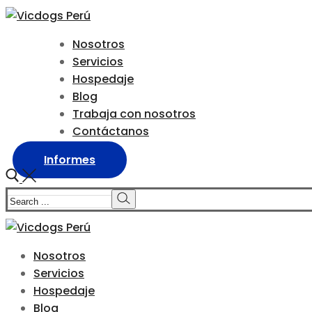
Skip
Menu
Close
to
Nosotros
content
Servicios
Hospedaje
Blog
Trabaja con nosotros
Contáctanos
Informes
Search
for:
Nosotros
Servicios
Hospedaje
Blog