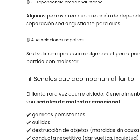
🟡 3. Dependencia emocional intensa
Algunos perros crean una relación de depende
separación sea angustiante para ellos.
🟡 4. Asociaciones negativas
Si al salir siempre ocurre algo que el perro p
partida con malestar.
📊 Señales que acompañan al llanto
El llanto rara vez ocurre aislado. Generalme
son
señales de malestar emocional
:
✔️ gemidos persistentes
✔️ aullidos
✔️ destrucción de objetos (mordidas sin caus
✔️ conducta repetitiva (dar vueltas, inquietud)