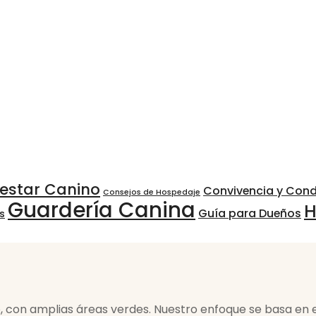
nestar Canino
Convivencia y Con
Consejos de Hospedaje
Guardería Canina
H
Guía para Dueños
s
, con amplias áreas verdes. Nuestro enfoque se basa en