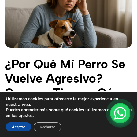
¿Por Qué Mi Perro Se
Vuelve Agresivo?
Causas, Tipos y Cómo
Utilizamos cookies para ofrecerte la mejor experiencia en
Rehabilitarlo de Forma
nuestra web.
Puedes aprender más sobre qué cookies utilizamos o cambiarlas
en los
ajustes
.
Profesional
Aceptar
Rechazar
admin