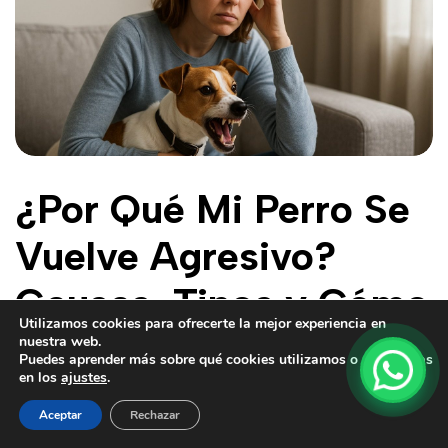
¿Por Qué Mi Perro Se
Vuelve Agresivo?
Causas, Tipos y Cómo
Utilizamos cookies para ofrecerte la mejor experiencia en
Rehabilitarlo de Forma
nuestra web.
Puedes aprender más sobre qué cookies utilizamos o cambiarlas
en los
ajustes
.
Profesional
Aceptar
Rechazar
admin