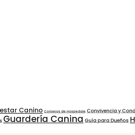
nestar Canino
Convivencia y Con
Consejos de Hospedaje
Guardería Canina
H
Guía para Dueños
s