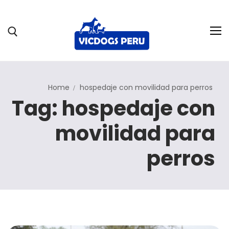
Home
hospedaje con movilidad para perros
Nosotros
Tag: hospedaje con
Servicios
movilidad para
Hospedaje
perros
Blog
Trabaja con nosotros
Contáctanos