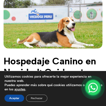
Hospedaje Canino en
Navidad: Cuida a tu
Utilizamos cookies para ofrecerte la mejor experiencia en
Perro con Amor
nuestra web.
Puedes aprender más sobre qué cookies utilizamos o cambiarlas
en los
ajustes
.
Profesional mientras
Aceptar
Rechazar
Disfrutas tus Fiestas