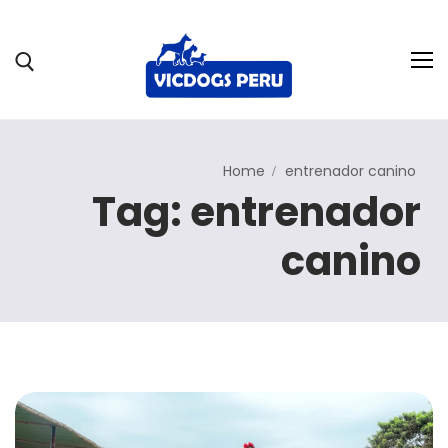
Home
entrenador canino
Nosotros
Tag: entrenador
Servicios
canino
Hospedaje
Blog
Trabaja con nosotros
Contáctanos