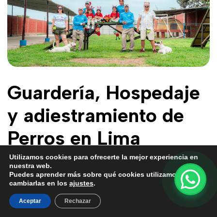
Guardería, Hospedaje
y adiestramiento de
Perros en Lima
Utilizamos cookies para ofrecerte la mejor experiencia en
admin
nuestra web.
Adiestramiento canino
,
Entrenador Canino en Lima
,
Puedes aprender más sobre qué cookies utilizamos o
cambiarlas en los
ajustes
.
Guardería Canina
,
Hospedaje canino
,
Perros
enero 10, 2026
Aceptar
Rechazar